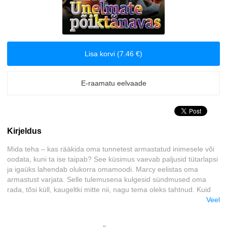
Majandus
Meelelahutus
Lisa korvi (7.46 €)
Muinasjutud
E-raamatu eelvaade
Romantika
Tervis ja elustiil
Kirjeldus
Väliskirjandus
Mida teha – kas rääkida oma tunnetest armastatud inimesele või
oodata, kuni ta ise taipab? See küsimus vaevab paljusid tütarlapsi
Õudusjutud
ja igaüks lahendab olukorra omamoodi. Marcy eelistas oma
armastust varjata. Selle tulemusena kulgesid sündmused oma
rada, tõsi küll, kaugeltki mitte nii, nagu tema oleks tahtnud. Kuid
elu ei tunne tingivat kõneviisi...
Veel