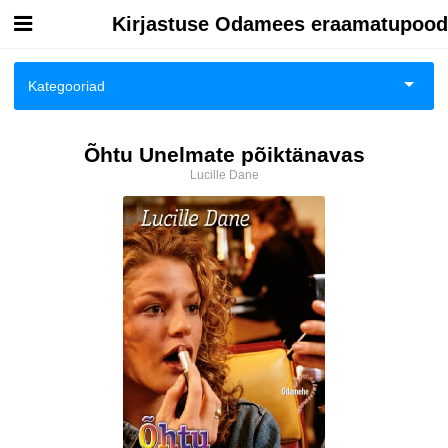
Kirjastuse Odamees eraamatupood
Esileht
Kategooriad
Logi sisse
Biograafiad ja memuaarid
Õhtu Unelmate põiktänavas
Kuidas osta
Lucille Dane
Eneseabi ja vaimsus
Kuidas lugeda
Esoteerika
Huumor
Ilukirjandus
Kodu, pere, suhted
Lasteraamatud