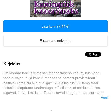
Majandus
Meelelahutus
Lisa korvi (7.44 €)
Muinasjutud
E-raamatu eelvaade
Romantika
Tervis ja elustiil
Kirjeldus
Väliskirjandus
Liz Morado lahkus viieteistkümneaastasena kodust, kus keegi
teda ei vajanud, ja kahekümneselt sai temast provintsiteatri
Õudusjutud
näitleja. Tema elu ei olnud igav. Kuid alles siis, kui tema teed
ristusid salapärase tundmatuga, mõistis Liz, et seiklused alles
algavad. Ja veel millised! Teda ootavad kauged maad, surmaoht
ja elu esimene tõeline armastus.
Veel