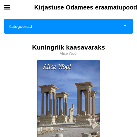
Kirjastuse Odamees eraamatupood
Esileht
Kategooriad
Logi sisse
Biograafiad ja memuaarid
Kuningriik kaasavaraks
Kuidas osta
Alice Wool
Eneseabi ja vaimsus
Kuidas lugeda
Esoteerika
Huumor
Ilukirjandus
Kodu, pere, suhted
Lasteraamatud