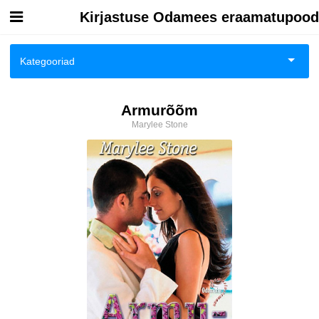
Kirjastuse Odamees eraamatupood
Esileht
Kategooriad
Logi sisse
Biograafiad ja memuaarid
Armurõõm
Kuidas osta
Marylee Stone
Eneseabi ja vaimsus
Kuidas lugeda
Esoteerika
Huumor
Ilukirjandus
Kodu, pere, suhted
Lasteraamatud