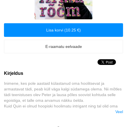
Majandus
Meelelahutus
Lisa korvi (10.25 €)
Muinasjutud
E-raamatu eelvaade
Romantika
Tervis ja elustiil
Kirjeldus
Väliskirjandus
Inimene, kes pole aastaid külastanud oma hoolitsevat ja
armastavat tädi, peab küll väga kalgi südamega olema. Nii mõtles
Õudusjutud
tädi teenistuses olev Peter ja lausa põles soovist kohtuda selle
egoistiga, et talle oma arvamus näkku öelda.
Kuid Quin ei olnud hoopiski hoolimatu intrigant ning tal olid oma
sugulastest eemale hoidmiseks kaalukad põhjused. Nende
Veel
mõlema elud muutuvad, kui Quin lennukist maha astub, et lõpuks
koju naasta.