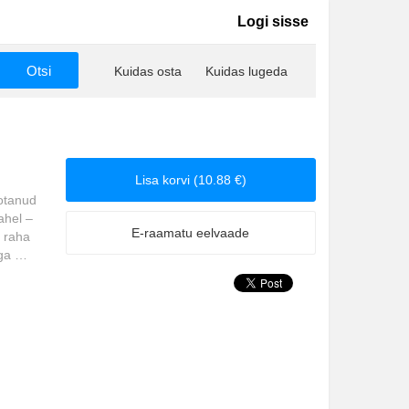
Logi sisse
Kuidas osta
Kuidas lugeda
Lisa korvi (10.88 €)
aotanud
ahel –
E-raamatu eelvaade
 raha
ega …