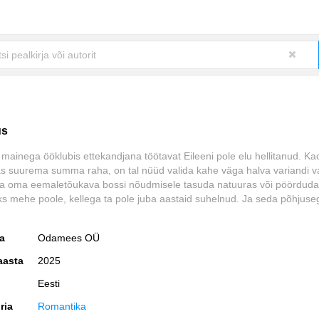
us
 mainega ööklubis ettekandjana töötavat Eileeni pole elu hellitanud. K
uas suurema summa raha, on tal nüüd valida kahe väga halva variandi v
da oma eemaletõukava bossi nõudmisele tasuda natuuras või pöörduda
s mehe poole, kellega ta pole juba aastaid suhelnud. Ja seda põhjus
ja
Odamees OÜ
aasta
2025
Eesti
ria
Romantika