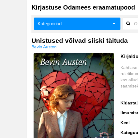
Kirjastuse Odamees eraamatupood
Kategooriad
Biograafiad ja memuaarid
Unistused võivad siiski täituda
Bevin Austen
Eneseabi ja vaimsus
Kirjeld
Esoteerika
Kahtlase
ruletila
Huumor
kas allu
saamisek
Ilukirjandus
Kodu, pere, suhted
Kirjasta
Lasteraamatud
Ilmumis
Keel
Majandus
Kategoo
Meelelahutus