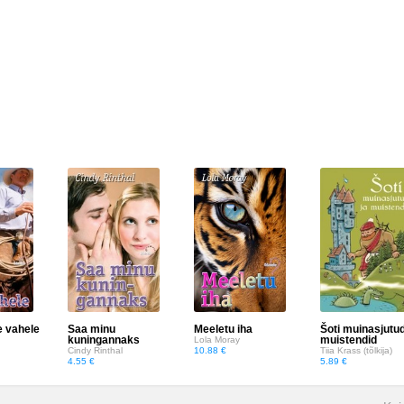
e vahele
Saa minu
Meeletu iha
Šoti muinasjutud
kuningannaks
muistendid
Lola Moray
Cindy Rinthal
10.88 €
Tiia Krass (tõlkija)
4.55 €
5.89 €