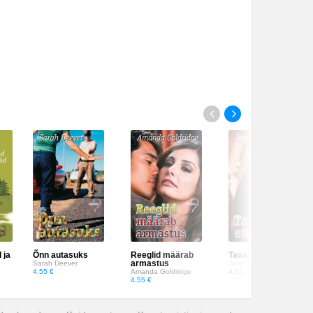
 ja
Õnn autasuks
Reeglid määrab
Tavaline, ent armas
armastus
Sarah Deever
Janelle Gordon
4.55 €
Amanda Goldridge
4.55 €
4.55 €