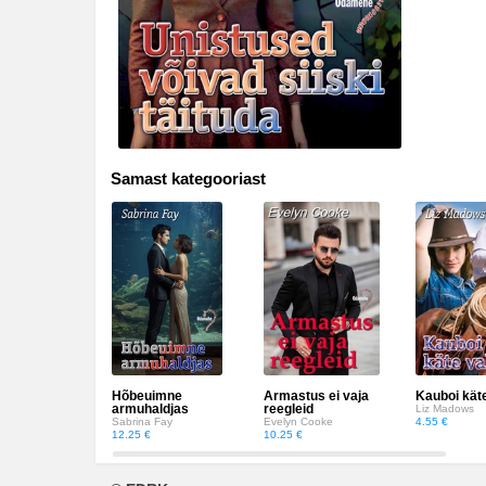
Muinasjutud
Romantika
Tervis ja elustiil
Väliskirjandus
Samast kategooriast
Õudusjutud
Hõbeuimne
Armastus ei vaja
Kauboi kät
armuhaldjas
reegleid
Liz Madows
Sabrina Fay
Evelyn Cooke
4.55 €
12.25 €
10.25 €