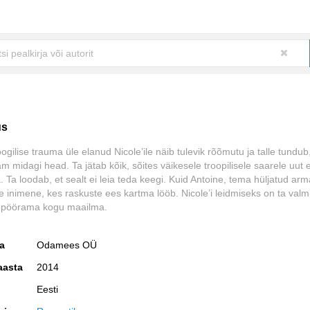
us
gilise trauma üle elanud Nicole’ile näib tulevik rõõmutu ja talle tundub,
 midagi head. Ta jätab kõik, sõites väikesele troopilisele saarele uut 
 Ta loodab, et sealt ei leia teda keegi. Kuid Antoine, tema hüljatud arm
ne inimene, kes raskuste ees kartma lööb. Nicole’i leidmiseks on ta valm
 pöörama kogu maailma.
ja
Odamees OÜ
aasta
2014
Eesti