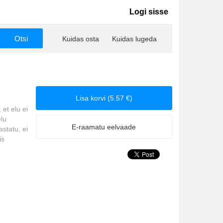
Logi sisse
Kuidas osta
Kuidas lugeda
Lisa korvi (5.57 €)
 et elu ei
elu
E-raamatu eelvaade
astatu, ei
is