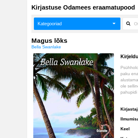
Kirjastuse Odamees eraamatupood
Kategooriad
Biograafiad ja memuaarid
Magus lõks
Bella Swanlake
Eneseabi ja vaimsus
Kirjeld
Esoteerika
Psühholoo
paku enam
Huumor
alustama.
ole selli
Ilukirjandus
pahupidi
Kodu, pere, suhted
Kirjasta
Lasteraamatud
Ilmumis
Majandus
Keel
Meelelahutus