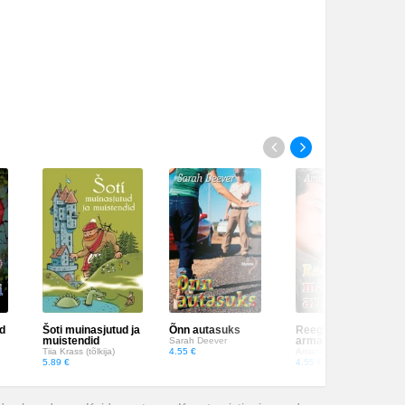
d
Šoti muinasjutud ja
Õnn autasuks
Reeglid määrab
muistendid
armastus
Sarah Deever
Tiia Krass (tõlkija)
4.55 €
Amanda Goldridge
5.89 €
4.55 €