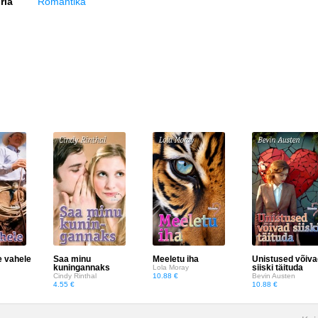
ria
Romantika
e vahele
Saa minu
Meeletu iha
Unistused võiva
kuningannaks
siiski täituda
Lola Moray
Cindy Rinthal
10.88 €
Bevin Austen
4.55 €
10.88 €