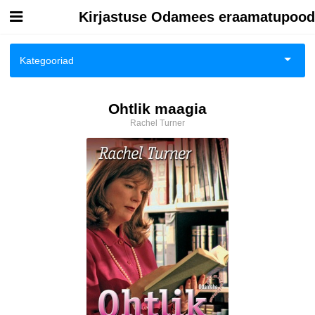
Kirjastuse Odamees eraamatupood
Esileht
Kategooriad
Logi sisse
Biograafiad ja memuaarid
Ohtlik maagia
Kuidas osta
Rachel Turner
Eneseabi ja vaimsus
Kuidas lugeda
Esoteerika
Huumor
Ilukirjandus
Kodu, pere, suhted
Lasteraamatud