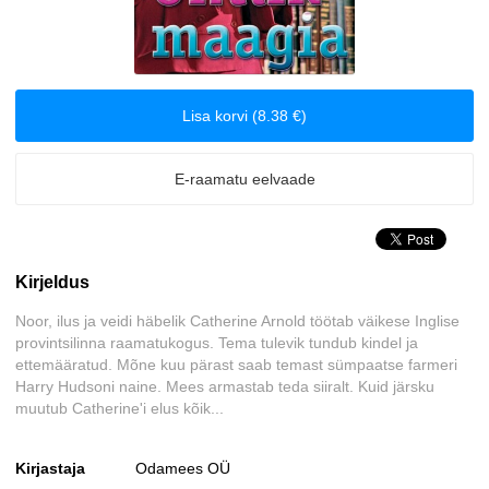
Majandus
Meelelahutus
Lisa korvi (8.38 €)
Muinasjutud
E-raamatu eelvaade
Romantika
Tervis ja elustiil
Kirjeldus
Väliskirjandus
Noor, ilus ja veidi häbelik Catherine Arnold töötab väikese Inglise
provintsilinna raamatukogus. Tema tulevik tundub kindel ja
Õudusjutud
ettemääratud. Mõne kuu pärast saab temast sümpaatse farmeri
Harry Hudsoni naine. Mees armastab teda siiralt. Kuid järsku
muutub Catherine'i elus kõik...
Kirjastaja
Odamees OÜ