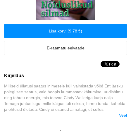
Majandus
Meelelahutus
Lisa korvi (9.78 €)
Muinasjutud
E-raamatu eelvaade
Romantika
Tervis ja elustiil
Kirjeldus
Väliskirjandus
Milliseid üllatusi saatus inimesele küll valmistada võib! Ent järsku
polegi see saatus, vaid hoopis kummastav käitumine, uudishimu
Õudusjutud
ning tohutu energia, mis teevad Cindy Welleriga kurja nalja.
Temaga juhtus lugu, mille käigus tuli riskida, hirmu tunda, kahelda
ja ohtusid ületada. Cindy ei osanud aimatagi, et selles
intrigeerivate sündmuste keerises võib tekkida ka kirg ja siiras
Veel
armastus.