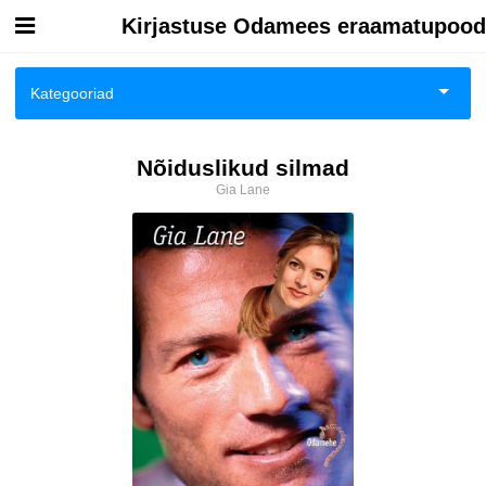
Kirjastuse Odamees eraamatupood
Esileht
Kategooriad
Logi sisse
Biograafiad ja memuaarid
Nõiduslikud silmad
Kuidas osta
Gia Lane
Eneseabi ja vaimsus
Kuidas lugeda
Esoteerika
Huumor
Ilukirjandus
Kodu, pere, suhted
Lasteraamatud